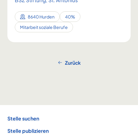
BSZ Stiftung, St. Antonius
8640 Hurden
40%
Mitarbeit soziale Berufe
Zurück
Footer
Stelle suchen
Stelle publizieren